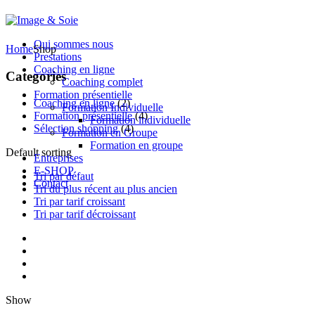
Qui sommes nous
Home
Shop
Prestations
Coaching en ligne
Categories
Coaching complet
Formation présentielle
Coaching en ligne
(2)
Formation Individuelle
Formation présentielle
(4)
Formation individuelle
Sélection shopping
(4)
Formation en Groupe
Formation en groupe
Default sorting
Entreprises
E-SHOP
Tri par défaut
Contact
Tri du plus récent au plus ancien
Tri par tarif croissant
Tri par tarif décroissant
Show