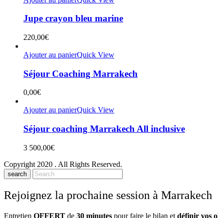
Jupe crayon bleu marine
220,00
€
Ajouter au panier
Quick View
Séjour Coaching Marrakech
0,00
€
Ajouter au panier
Quick View
Séjour coaching Marrakech All inclusive
3 500,00
€
Copyright 2020
. All Rights Reserved.
search
Rejoignez la prochaine session à Marrakech
Entretien
OFFERT
de
30 minutes
pour faire le bilan et
définir vos o