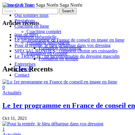
Home
Our Team
Saga Norén
Saga Norén
Search
Qui sommes nous
Prestations
Articles récents
Coaching en ligne
Coaching complet
(pas de titre)
Formation présentielle
Le 1er programme en France de conseil en image en ligne
Formation Individuelle
Pour la rentrée, le bleu débarque dans vos dressing
Formation individuelle
SPECIAL RONDES : comment choisir ses cuissardes
Formation en Groupe
Le TRENCH : un incontournable du dressing masculin
Formation en groupe
Entreprises
Articles Recents
E-SHOP
Contact
0
Actualités
Le 1er programme en France de conseil en
Oct 11, 2021
1
Actualités