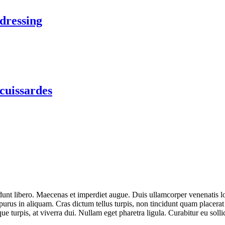
 dressing
uissardes
idunt libero. Maecenas et imperdiet augue. Duis ullamcorper venenatis lo
ius purus in aliquam. Cras dictum tellus turpis, non tincidunt quam plac
ue turpis, at viverra dui. Nullam eget pharetra ligula. Curabitur eu sol