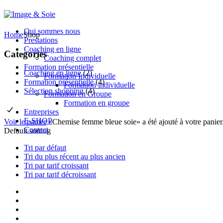
Qui sommes nous
Home
Shop
Prestations
Coaching en ligne
Categories
Coaching complet
Formation présentielle
Coaching en ligne
(2)
Formation Individuelle
Formation présentielle
(4)
Formation individuelle
Sélection shopping
(4)
Formation en Groupe
Formation en groupe
Entreprises
E-SHOP
Voir le panier
«Chemise femme bleue soie» a été ajouté à votre panier
Contact
Default sorting
Tri par défaut
Tri du plus récent au plus ancien
Tri par tarif croissant
Tri par tarif décroissant