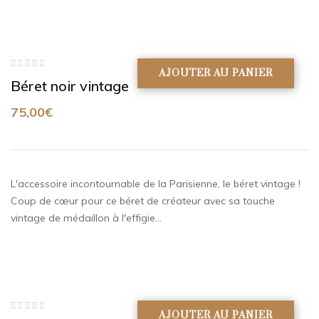
AJOUTER AU PANIER
Note
Béret noir vintage
0
sur
5
75,00
€
L'accessoire incontournable de la Parisienne, le béret vintage !
Coup de cœur pour ce béret de créateur avec sa touche
vintage de médaillon à l'effigie…
AJOUTER AU PANIER
Note