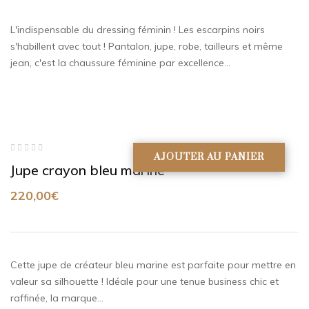
L'indispensable du dressing féminin ! Les escarpins noirs
s'habillent avec tout ! Pantalon, jupe, robe, tailleurs et même
jean, c'est la chaussure féminine par excellence…
AJOUTER AU PANIER
Note
Jupe crayon bleu marine
0
sur
5
220,00
€
Cette jupe de créateur bleu marine est parfaite pour mettre en
valeur sa silhouette ! Idéale pour une tenue business chic et
raffinée, la marque…