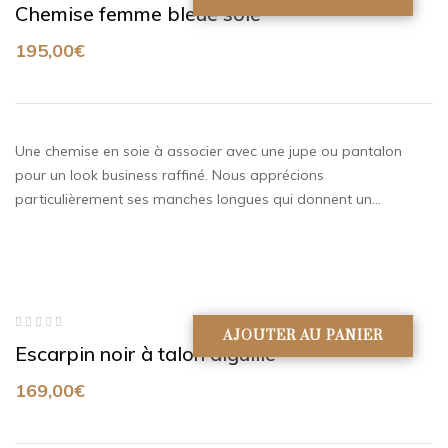
Chemise femme bleue soie
0
sur
5
195,00
€
Une chemise en soie à associer avec une jupe ou pantalon
pour un look business raffiné. Nous apprécions
particulièrement ses manches longues qui donnent un…
AJOUTER AU PANIER
Note
Escarpin noir à talon aiguille
0
sur
5
169,00
€