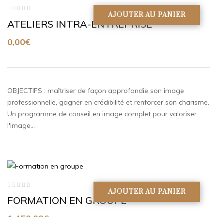
AJOUTER AU PANIER
Note
ATELIERS INTRA-ENTREPRISE
0
sur
5
0,00
€
OBJECTIFS : maîtriser de façon approfondie son image
professionnelle, gagner en crédibilité et renforcer son charisme.
Un programme de conseil en image complet pour valoriser
l'image…
AJOUTER AU PANIER
Note
FORMATION EN GROUPE
0
sur
5