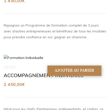
1 450,00
€
Rejoignez un Programme de formation complet de 3 jours
avec d’autres entrepreneuses et bénéficiez de tous les modules
pour prendre confiance en soi, gagner en charisme…
AJOUTER AU PANIER
Note
ACCOMPAGNEMENT INDIVIDUEL
0
sur
5
2 450,00
€
Idéal pour les chefs d'entreprises, indépendants, et cadres, ce