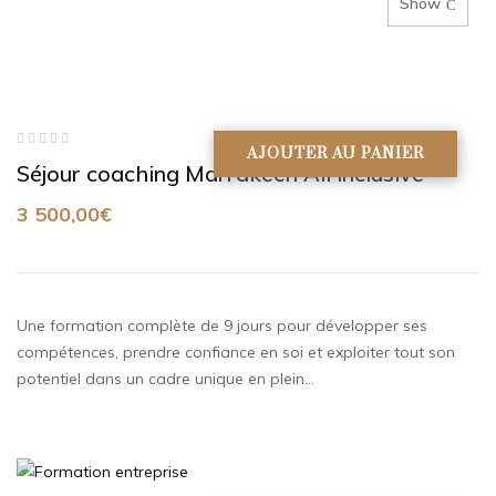
Show
AJOUTER AU PANIER
Note
Séjour coaching Marrakech All inclusive
0
sur
5
3 500,00
€
Une formation complète de 9 jours pour développer ses
compétences, prendre confiance en soi et exploiter tout son
potentiel dans un cadre unique en plein…