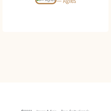
— Agnès