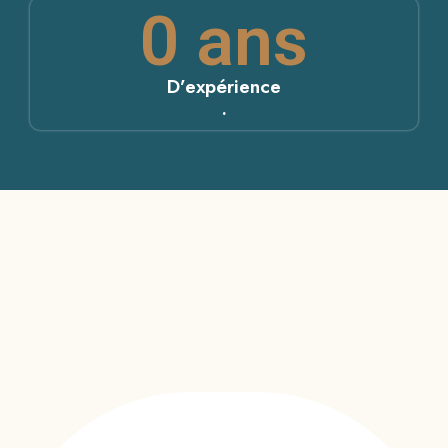
0
 ans
D’expérience
.